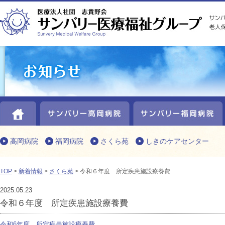
HOME
サンバリー高岡病院
高岡病院
福岡病院
さくら苑
しきのケアセンター
TOP
>
新着情報
>
さくら苑
> 令和６年度 所定疾患施設療養費
2025.05.23
令和６年度 所定疾患施設療養費
令和6年度 所定疾患施設療養費